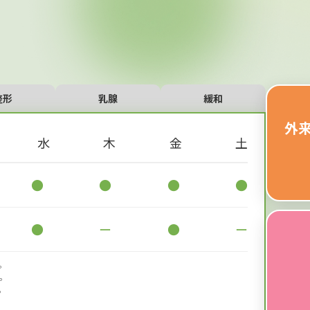
整形
乳腺
緩和
外
水
木
金
土
●
●
●
●
●
ー
●
ー
。
。
。