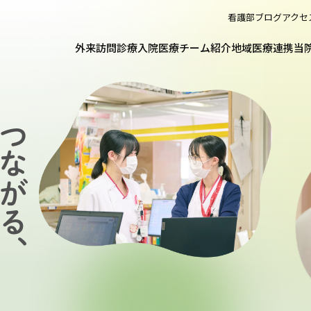
看護部
ブログ
アクセ
外来
訪問診療
入院
医療チーム紹介
地域医療連携
当