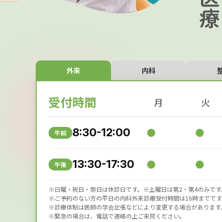
外来
内科
受付時間
月
火
8:30-12:00
●
●
午前
13:30-17:30
●
●
午後
※日曜・祝日・祭日は休診日です。※土曜日は第2・第4のみです
※ご予約のない方の平日の内科外来診療受付時間は16時までです
※診療体制は医師の学会出張などにより変更する場合があります
※緊急の場合は、電話で連絡の上ご来院ください。