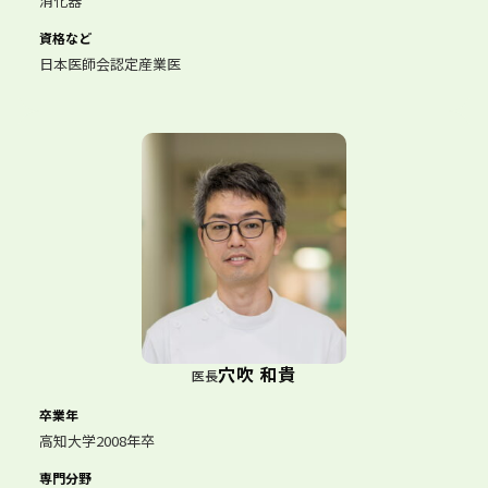
消化器
資格など
日本医師会認定産業医
穴吹 和貴
医長
卒業年
高知大学2008年卒
専門分野