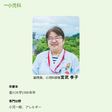
小児科
宮武 孝子
副院長、小児科部長
卒業年
香川大学1995年卒
専門分野
小児一般、アレルギー