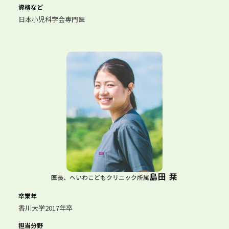
資格など
日本小児科学会専門医
島田 栞
医長、へいわこどもクリニック所属
卒業年
香川大学2017年卒
担当分野