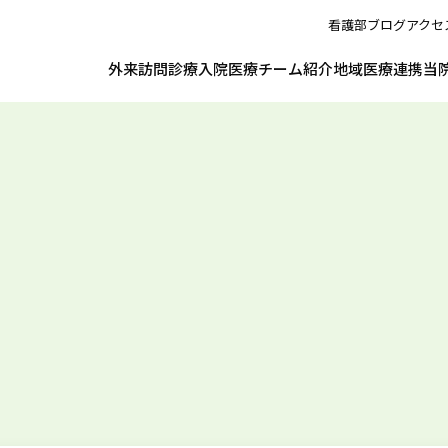
看護部
ブログ
アクセ
外来
訪問診療
入院
医療チーム紹介
地域医療連携
当