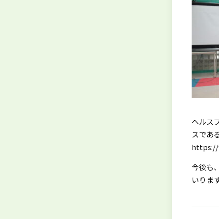
ヘルス
スである
https:/
今後も
いりま