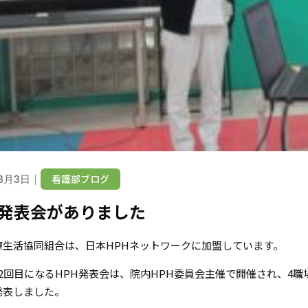
｜
看護部ブログ
3月3日
H発表会がありました
療生活協同組合は、日本HPHネットワークに加盟しています。
12回目になるHPH発表会は、院内HPH委員会主催で開催され、4
発表しました。