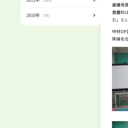
（189）
最優秀
食養科
2010年
（79）
た」と
中材O
体操を