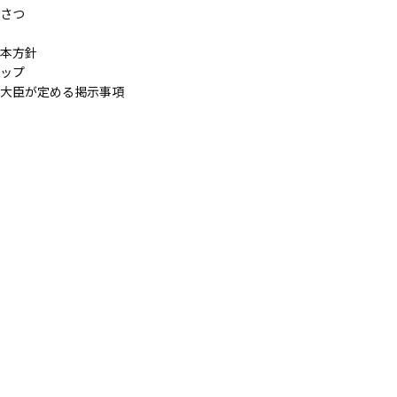
さつ
本方針
ップ
大臣が定める掲示事項