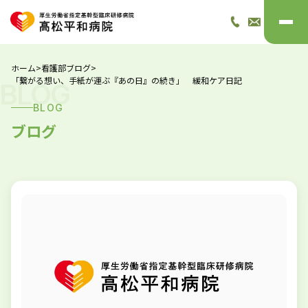
ホーム
>
看護部ブログ
>
「繋がる想い、手紙が運ぶ『あの日』の続き」 緩和ケア日記
BLOG
BLOG
ブログ