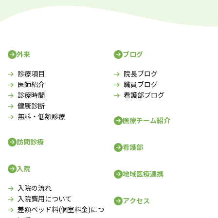
外来
ブログ
診療項目
院長ブログ
医師紹介
職員ブログ
診療時間
看護部ブログ
健康診断
無料・低額診療
医療チーム紹介
訪問診療
看護部
入院
地域医療連携
入院の流れ
入院費用について
アクセス
差額ベッド料(個室料金)につ