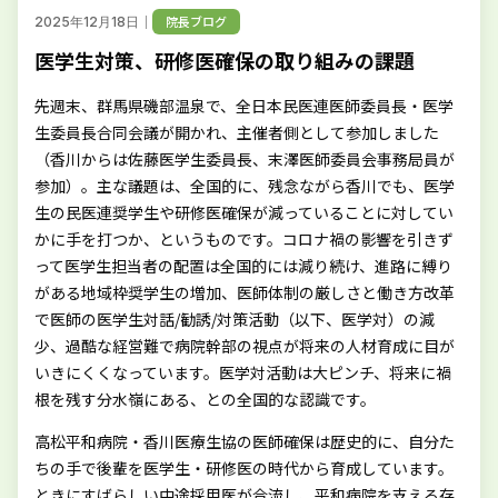
｜
院長ブログ
2025年12月18日
医学生対策、研修医確保の取り組みの課題
先週末、群馬県磯部温泉で、全日本民医連医師委員長・医学
生委員長合同会議が開かれ、主催者側として参加しました
（香川からは佐藤医学生委員長、末澤医師委員会事務局員が
参加）。主な議題は、全国的に、残念ながら香川でも、医学
生の民医連奨学生や研修医確保が減っていることに対してい
かに手を打つか、というものです。コロナ禍の影響を引きず
って医学生担当者の配置は全国的には減り続け、進路に縛り
がある地域枠奨学生の増加、医師体制の厳しさと働き方改革
で医師の医学生対話/勧誘/対策活動（以下、医学対）の減
少、過酷な経営難で病院幹部の視点が将来の人材育成に目が
いきにくくなっています。医学対活動は大ピンチ、将来に禍
根を残す分水嶺にある、との全国的な認識です。
高松平和病院・香川医療生協の医師確保は歴史的に、自分た
ちの手で後輩を医学生・研修医の時代から育成しています。
ときにすばらしい中途採用医が合流し、平和病院を支える存