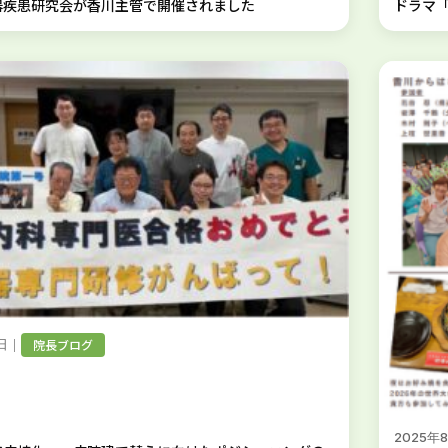
器疾患研究会が香川主管で開催されました
ドラマ「
｜
院長ブログ
日
2025年