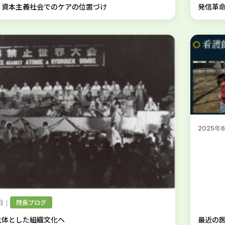
 資本主義社会でのケアの位置づけ
発信革命
2025年
｜
院長ブログ
日
主体とした組織文化へ
最近の