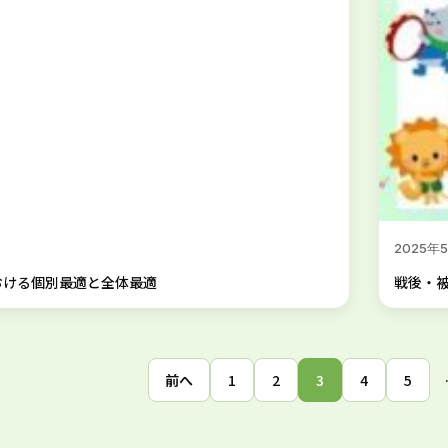
2025年
おける個別最適と全体最適
戦後・被
前へ
1
2
3
4
5