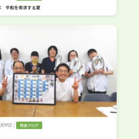
年 平和を希求する夏
｜
院長ブログ
7月17日