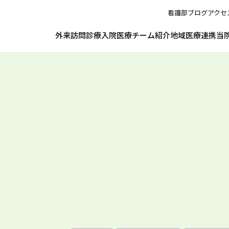
看護部
ブログ
アクセ
外来
訪問診療
入院
医療チーム紹介
地域医療連携
当