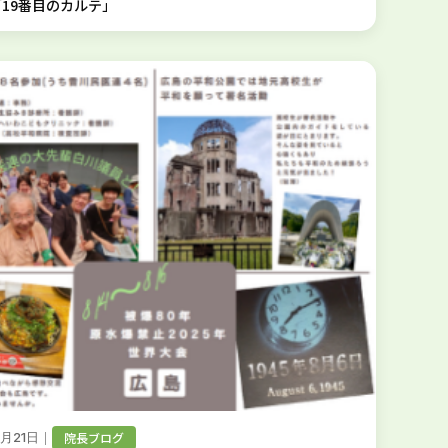
19番目のカルテ」
｜
院長ブログ
8月21日