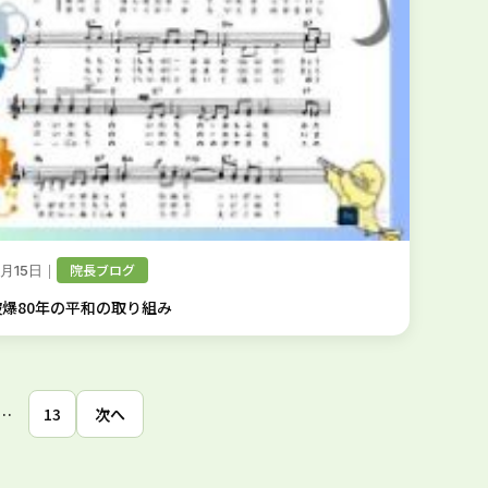
｜
院長ブログ
5月15日
爆80年の平和の取り組み
…
13
次へ