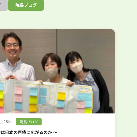
グ
院長ブログ
｜
院長ブログ
9月18日
は日本の医療に広がるのか ～