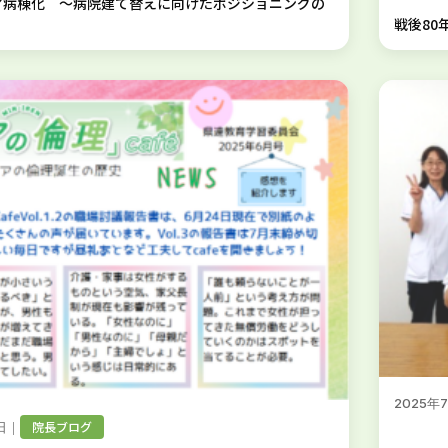
ア病棟化 ～病院建て替えに向けたポジショニングの
戦後80
2025年
｜
院長ブログ
日