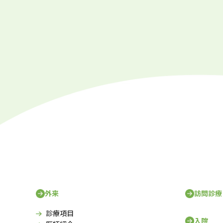
ー
ジ
送
り
外来
訪問診療
診療項目
入院