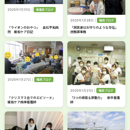
｜
看護部ブログ
2025年1月31日
｜
職員ブログ
2025年1月28日
「ライオンのおやつ」 高松平和病
「民医連はお守りのような存在」
院 緩和ケア日記
庶務課事務
｜
職員ブログ
2025年1月27日
｜
職員ブログ
2025年1月21日
「クリスマス会でのエピソード」
「3つの頑張る原動力」 新卒看護
緩和ケア病棟看護師
師