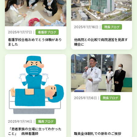
｜
院長ブログ
2025年1月16日
｜
看護部ブログ
2025年1月17日
看護学校合格おめでとう体験があり
他病院との比較で病院運営を見直す
ました
機会に
｜
院長ブログ
2025年1月6日
｜
職員ブログ
2025年1月14日
「患者家族の立場に立ってわかった
こと」 病棟看護師
職員全体朝礼での新年のご挨拶