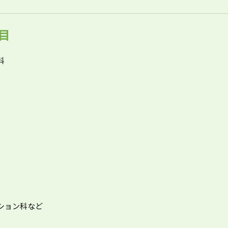
目
科
ション科など