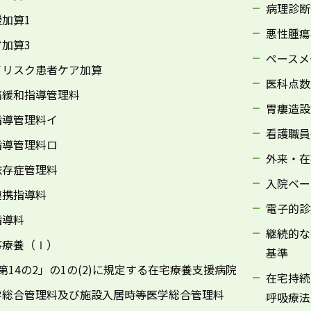
病理診断
加算1
悪性腫瘍
加算3
ペースメ
イリスク患者ケア加算
医科点数
痛緩和指導管理料
胃瘻造設
指導管理料イ
看護職員
指導管理料ロ
外来・在
依存症管理料
入院ベー
連携指導料
電子的診
指導料
継続的な
事療養（Ⅰ）
基準
第14の2」の1の(2)に規定する在宅療養支援病院
在宅持続
学総合管理料及び施設入居時等医学総合管理料
呼吸療法