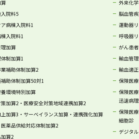
加算
外来化学
入院料5
脳血管疾
ケア病棟入院料1
運動器リ
棟入院料1
呼吸器リ
管理加算
がん患者
体制加算1
輸血管理
作業補助体制加算2
輸血適正
補助体制加算50対1
保険医療
療養環境特別加算
保険医療
迅速病理
対策加算2・医療安全対策地域連携加算2
保険医療
向上加算3・サーベイランス加算・連携強化加算
細胞診
・医薬品供給対応体制加算2
デジタル
加算2