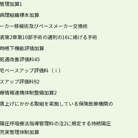
管理加算1
病理組織標本加算
ーカー移植術及びペースメーカー交換術
表第2章第10部手術の通則の16に掲げる手術
時嚥下機能評価加算
処遇改善評価料45
宅ベースアップ評価料（Ⅰ）
スアップ評価料92
療情報連携体制整備加算2
賃上げにかかる取組を実施している保険医療機関の
陽圧呼吸療法指導管理料の注2に規定する持続陽圧
充実管理体制加算