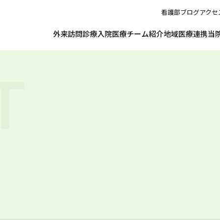
看護部
ブログ
アクセ
外来
訪問診療
入院
医療チーム紹介
地域医療連携
当
T