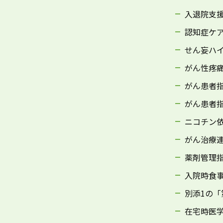
入退院支援
認知症ケア
せん妄ハ
がん性疼
がん患者
がん患者
ニコチン
がん治療
薬剤管理
入院時食
別添1の「
在宅時医