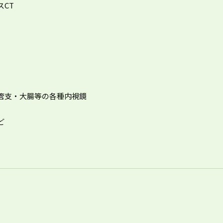
スCT
管支・大腸等の各種内視鏡
ど