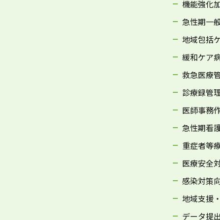
機能強化
急性期一般
地域包括
緩和ケア病
救急医療
診療録管理
医師事務
急性期看護
重症者等
医療安全
感染対策
地域支援
データ提出