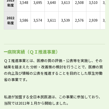
2023
3,548
3,695
3,640
3,613
2,508
3,510
3,6
年度
2022
3,586
3,574
3,611
3,539
2,576
2,939
3,3
年度
病院実績（ＱＩ推進事業）
ＱＩ推進事業とは、医療の質の評価・公表等を実施し、その
結果を踏まえた 分析・改善策の検討を行うことで、医療の質
の向上及び情報の公表を推進することを目的とした厚生労働
省の事業です。
私達が加盟する全日本民医連は、この事業に参加しており、
当院では2011年１月から開始しました。